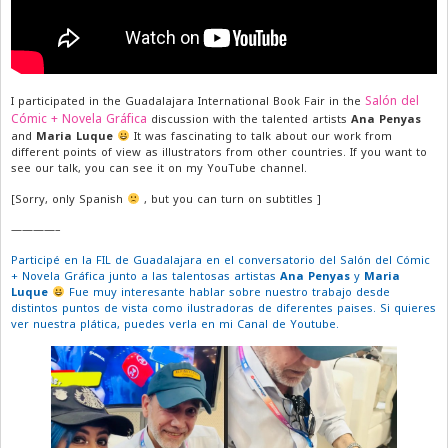
Salón del
I participated in the Guadalajara International Book Fair in the
Cómic + Novela Gráfica
discussion with the talented artists
Ana Penyas
and
Maria Luque
It was fascinating to talk about our work from
different points of view as illustrators from other countries. If you want to
see our talk, you can see it on my YouTube channel.
[Sorry, only Spanish
, but you can turn on subtitles ]
————–
Participé en la FIL de Guadalajara en el conversatorio del Salón del Cómic
+ Novela Gráfica junto a las talentosas artistas
Ana Penyas
y
Maria
Luque
Fue muy interesante hablar sobre nuestro trabajo desde
distintos puntos de vista como ilustradoras de diferentes paises. Si quieres
ver nuestra plática, puedes verla en mi Canal de Youtube.