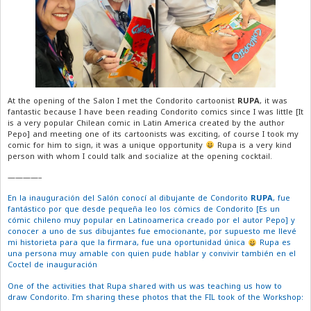
At the opening of the Salon I met the Condorito cartoonist
RUPA
, it was
fantastic because I have been reading Condorito comics since I was little [It
is a very popular Chilean comic in Latin America created by the author
Pepo] and meeting one of its cartoonists was exciting, of course I took my
comic for him to sign, it was a unique opportunity
Rupa is a very kind
person with whom I could talk and socialize at the opening cocktail.
————–
En la inauguración del Salón conocí al dibujante de Condorito
RUPA
, fue
fantástico por que desde pequeña leo los cómics de Condorito [Es un
cómic chileno muy popular en Latinoamerica creado por el autor Pepo] y
conocer a uno de sus dibujantes fue emocionante, por supuesto me llevé
mi historieta para que la firmara, fue una oportunidad única
Rupa es
una persona muy amable con quien pude hablar y convivir también en el
Coctel de inauguración
One of the activities that Rupa shared with us was teaching us how to
draw Condorito. I’m sharing these photos that the FIL took of the Workshop: