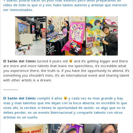
Y bueno, podría hacer un post más extenso pero ando preparando un
video de todo lo que vi y vivi, hubo tantos autores y artistas que merecen
ser mencionados.
El Salón del Cómic
turned 6 years old
and it’s getting bigger and there
are more and more talents that leave me speechless, it’s incredible what
you experience there, the truth is, if you have the opportunity to attend, it’s
something you shouldn’t miss, it’s an international event and sharing talent
with other artists is a dream.
————–
El Salón del Cómic
cumplió 6 años
y cada vez es mas grande y hay
mas y mas talentos que me dejan con la boca abierta, es increíble lo que
vives ahi, la verdad, si tienes la oportunidad de asistir, es algo que no te
debes perder, es un evento Internacional y compartir talento con otros
artistas es un sueño.